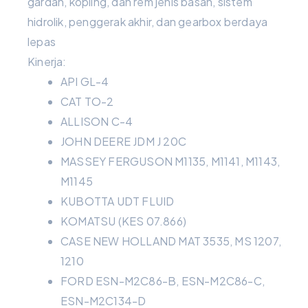
gardan, kopling, dan rem jenis basah, sistem
hidrolik, penggerak akhir, dan gearbox berdaya
lepas
Kinerja:
API GL-4
CAT TO-2
ALLISON C-4
JOHN DEERE JDM J 20C
MASSEY FERGUSON M1135, M1141, M1143,
M1145
KUBOTTA UDT FLUID
KOMATSU (KES 07.866)
CASE NEW HOLLAND MAT 3535, MS 1207,
1210
FORD ESN-M2C86-B, ESN-M2C86-C,
ESN-M2C134-D