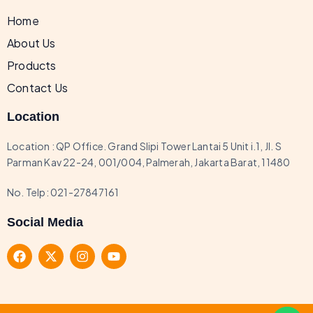
Home
About Us
Products
Contact Us
Location
Location : QP Office. Grand Slipi Tower Lantai 5 Unit i.1, JI. S
Parman Kav 22-24, 001/004, Palmerah, Jakarta Barat, 11480
No. Telp:
021-27847161
Social Media
F
X
I
Y
a
-
n
o
c
t
s
u
e
w
t
t
b
i
a
u
o
t
g
b