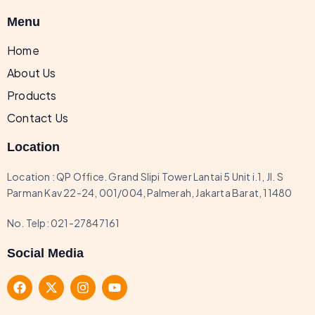
Menu
Home
About Us
Products
Contact Us
Location
Location : QP Office. Grand Slipi Tower Lantai 5 Unit i.1, JI. S
Parman Kav 22-24, 001/004, Palmerah, Jakarta Barat, 11480
No. Telp:
021-27847161
Social Media
F
X
I
Y
a
-
n
o
c
t
s
u